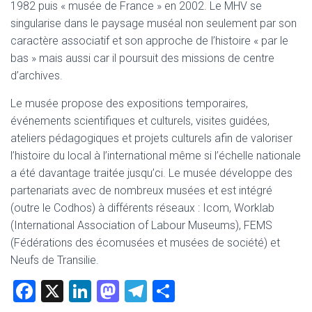
1982 puis « musée de France » en 2002. Le MHV se
singularise dans le paysage muséal non seulement par son
caractère associatif et son approche de l’histoire « par le
bas » mais aussi car il poursuit des missions de centre
d’archives.
Le musée propose des expositions temporaires,
événements scientifiques et culturels, visites guidées,
ateliers pédagogiques et projets culturels afin de valoriser
l’histoire du local à l’international même si l’échelle nationale
a été davantage traitée jusqu’ci. Le musée développe des
partenariats avec de nombreux musées et est intégré
(outre le Codhos) à différents réseaux : Icom, Worklab
(International Association of Labour Museums), FEMS
(Fédérations des écomusées et musées de société) et
Neufs de Transilie.
F
X
Li
M
T
P