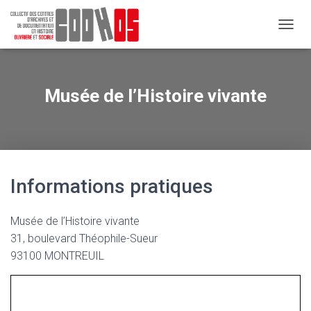
D
É
P
L
I
Musée de l’Histoire vivante
E
R
L
A
N
A
V
Informations pratiques
I
G
A
Musée de l’Histoire vivante
T
31, boulevard Théophile-Sueur
I
93100 MONTREUIL
O
N