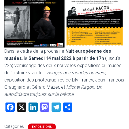
Dans le cadre de la prochaine
Nuit européenne des
musées
, le
Samedi 14 mai 2022 à partir de 17h
(jusqu’à
22h) vernissage des deux nouvelles expositions du musée
de l’histoire vivante :
Visages des mondes ouvriers
,
exposition des photographies de Lily Franey, Jean-François
Graugnard et Gérard Mazer, et
Michel Ragon. Un
autodidacte toujours sur la brèche
.
F
X
Li
M
T
P
a
nk
a
el
ar
ce
e
st
e
ta
Catégories :
EXPOSITIONS